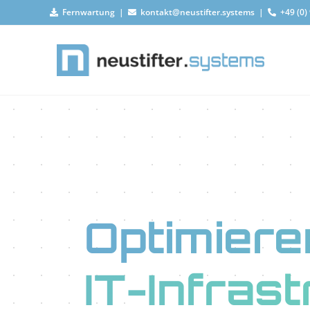
Fernwartung
|
kontakt@neustifter.systems
|
+49 (0)
Optimiere
IT-Infras