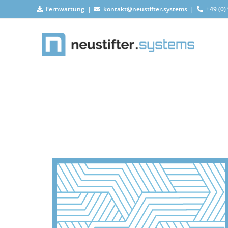
Fernwartung
|
kontakt@neustifter.systems
|
+49 (0)