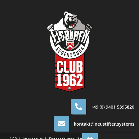
.
+49 (0) 9401 5395820
kontakt@neustifter.systems
AGB
Impressum
Datenschutzerklärung
Cookie-Einstellungen